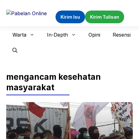
Langsung
ke
Kirim Isu
Kirim Tulisan
isi
Warta
In-Depth
Opini
Resensi
mengancam kesehatan
masyarakat