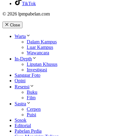
TikTok
© 2026 lpmpabelan.com
Close
Warta
Dalam Kampus
Luar Kampus
Wawancara
In-Depth
Liputan Khusus
Investigasi
Sanggar Foto
Opini
Resensi
Buku
Film
Sastra
Cerpen
Puisi
Sosok
Editorial
Pabelan Pedia