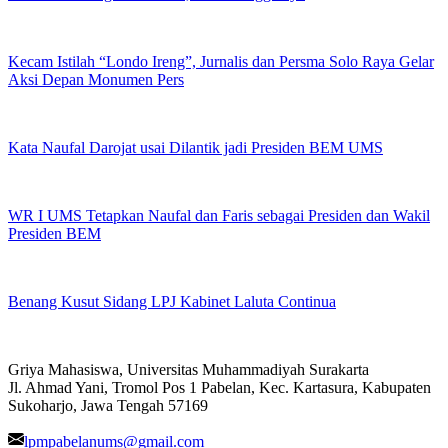
Kecam Istilah “Londo Ireng”, Jurnalis dan Persma Solo Raya Gelar
Aksi Depan Monumen Pers
Kata Naufal Darojat usai Dilantik jadi Presiden BEM UMS
WR I UMS Tetapkan Naufal dan Faris sebagai Presiden dan Wakil
Presiden BEM
Benang Kusut Sidang LPJ Kabinet Laluta Continua
Griya Mahasiswa, Universitas Muhammadiyah Surakarta
Jl. Ahmad Yani, Tromol Pos 1 Pabelan, Kec. Kartasura, Kabupaten
Sukoharjo, Jawa Tengah 57169
lpmpabelanums@gmail.com