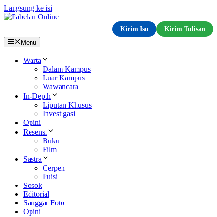
Langsung ke isi
Kirim Isu
Kirim Tulisan
Menu
Warta
Dalam Kampus
Luar Kampus
Wawancara
In-Depth
Liputan Khusus
Investigasi
Opini
Resensi
Buku
Film
Sastra
Cerpen
Puisi
Sosok
Editorial
Sanggar Foto
Opini