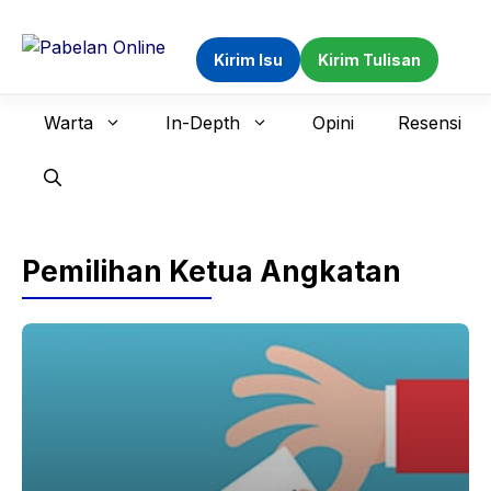
Langsung
ke
Kirim Isu
Kirim Tulisan
isi
Warta
In-Depth
Opini
Resensi
Pemilihan Ketua Angkatan