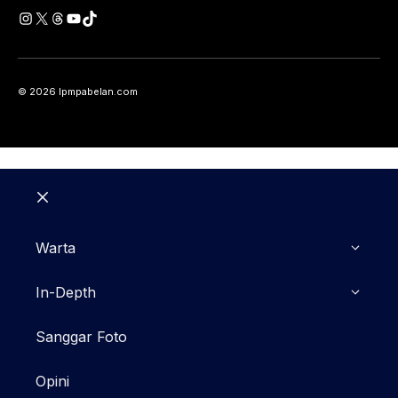
Instagram
X
Threads
YouTube
TikTok
© 2026 lpmpabelan.com
Close
Warta
In-Depth
Sanggar Foto
Opini