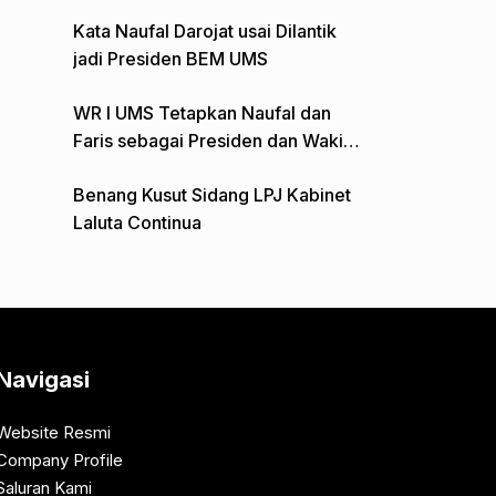
Gelar Aksi Depan Monumen Pers
Kata Naufal Darojat usai Dilantik
jadi Presiden BEM UMS
WR I UMS Tetapkan Naufal dan
Faris sebagai Presiden dan Wakil
Presiden BEM
Benang Kusut Sidang LPJ Kabinet
Laluta Continua
Navigasi
Website Resmi
Company Profile
Saluran Kami