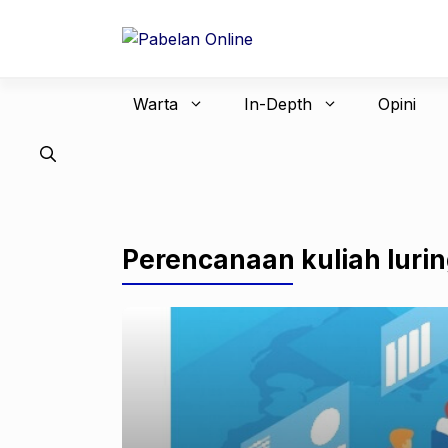
Langsung
ke
isi
Warta
In-Depth
Opini
Perencanaan kuliah luri