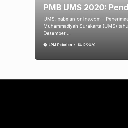
PMB UMS 2020: Penda
UMS, pabelan-online.com – Penerimaa
Muhammadiyah Surakarta (UMS) tahun 
Desember ...
LPM Pabelan
10/12/2020