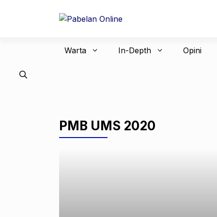
Langsung
ke
isi
Warta
In-Depth
Opini
PMB UMS 2020