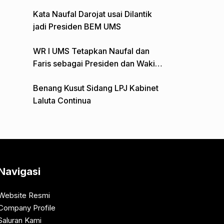
Gelar Aksi Depan Monumen Pers
Kata Naufal Darojat usai Dilantik
jadi Presiden BEM UMS
WR I UMS Tetapkan Naufal dan
Faris sebagai Presiden dan Wakil
Presiden BEM
Benang Kusut Sidang LPJ Kabinet
Laluta Continua
Navigasi
Website Resmi
Company Profile
Saluran Kami