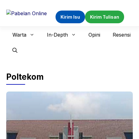
Langsung
ke
Kirim Isu
Kirim Tulisan
isi
Warta
In-Depth
Opini
Resensi
Poltekom