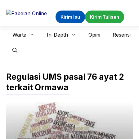
Langsung
ke
Kirim Isu
Kirim Tulisan
isi
Warta
In-Depth
Opini
Resensi
Regulasi UMS pasal 76 ayat 2
terkait Ormawa