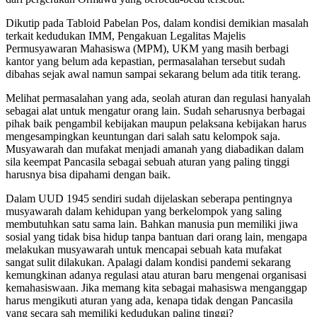
Dikutip pada Tabloid Pabelan Pos, dalam kondisi demikian masalah
terkait kedudukan IMM, Pengakuan Legalitas Majelis
Permusyawaran Mahasiswa (MPM), UKM yang masih berbagi
kantor yang belum ada kepastian, permasalahan tersebut sudah
dibahas sejak awal namun sampai sekarang belum ada titik terang.
Melihat permasalahan yang ada, seolah aturan dan regulasi hanyalah
sebagai alat untuk mengatur orang lain. Sudah seharusnya berbagai
pihak baik pengambil kebijakan maupun pelaksana kebijakan harus
mengesampingkan keuntungan dari salah satu kelompok saja.
Musyawarah dan mufakat menjadi amanah yang diabadikan dalam
sila keempat Pancasila sebagai sebuah aturan yang paling tinggi
harusnya bisa dipahami dengan baik.
Dalam UUD 1945 sendiri sudah dijelaskan seberapa pentingnya
musyawarah dalam kehidupan yang berkelompok yang saling
membutuhkan satu sama lain. Bahkan manusia pun memiliki jiwa
sosial yang tidak bisa hidup tanpa bantuan dari orang lain, mengapa
melakukan musyawarah untuk mencapai sebuah kata mufakat
sangat sulit dilakukan. Apalagi dalam kondisi pandemi sekarang
kemungkinan adanya regulasi atau aturan baru mengenai organisasi
kemahasiswaan. Jika memang kita sebagai mahasiswa menganggap
harus mengikuti aturan yang ada, kenapa tidak dengan Pancasila
yang secara sah memiliki kedudukan paling tinggi?