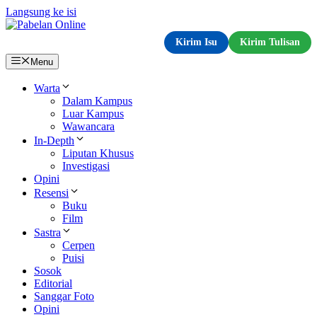
Langsung ke isi
Kirim Isu
Kirim Tulisan
Menu
Warta
Dalam Kampus
Luar Kampus
Wawancara
In-Depth
Liputan Khusus
Investigasi
Opini
Resensi
Buku
Film
Sastra
Cerpen
Puisi
Sosok
Editorial
Sanggar Foto
Opini