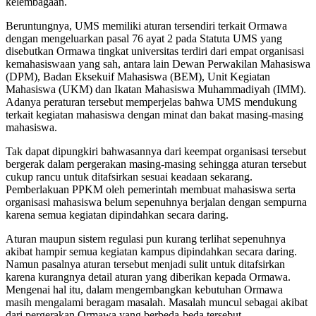
kelembagaan.
Beruntungnya, UMS memiliki aturan tersendiri terkait Ormawa
dengan mengeluarkan pasal 76 ayat 2 pada Statuta UMS yang
disebutkan Ormawa tingkat universitas terdiri dari empat organisasi
kemahasiswaan yang sah, antara lain Dewan Perwakilan Mahasiswa
(DPM), Badan Eksekuif Mahasiswa (BEM), Unit Kegiatan
Mahasiswa (UKM) dan Ikatan Mahasiswa Muhammadiyah (IMM).
Adanya peraturan tersebut memperjelas bahwa UMS mendukung
terkait kegiatan mahasiswa dengan minat dan bakat masing-masing
mahasiswa.
Tak dapat dipungkiri bahwasannya dari keempat organisasi tersebut
bergerak dalam pergerakan masing-masing sehingga aturan tersebut
cukup rancu untuk ditafsirkan sesuai keadaan sekarang.
Pemberlakuan PPKM oleh pemerintah membuat mahasiswa serta
organisasi mahasiswa belum sepenuhnya berjalan dengan sempurna
karena semua kegiatan dipindahkan secara daring.
Aturan maupun sistem regulasi pun kurang terlihat sepenuhnya
akibat hampir semua kegiatan kampus dipindahkan secara daring.
Namun pasalnya aturan tersebut menjadi sulit untuk ditafsirkan
karena kurangnya detail aturan yang diberikan kepada Ormawa.
Mengenai hal itu, dalam mengembangkan kebutuhan Ormawa
masih mengalami beragam masalah. Masalah muncul sebagai akibat
dari pergerakan Ormawa yang berbeda-beda tersebut.