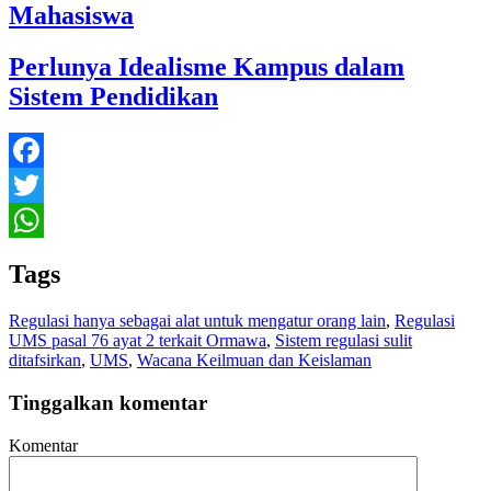
Mahasiswa
Perlunya Idealisme Kampus dalam
Sistem Pendidikan
Facebook
Twitter
WhatsApp
Tags
Regulasi hanya sebagai alat untuk mengatur orang lain
,
Regulasi
UMS pasal 76 ayat 2 terkait Ormawa
,
Sistem regulasi sulit
ditafsirkan
,
UMS
,
Wacana Keilmuan dan Keislaman
Tinggalkan komentar
Komentar