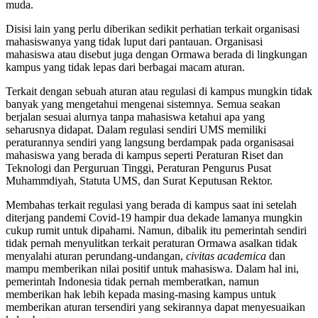
muda.
Disisi lain yang perlu diberikan sedikit perhatian terkait organisasi
mahasiswanya yang tidak luput dari pantauan. Organisasi
mahasiswa atau disebut juga dengan Ormawa berada di lingkungan
kampus yang tidak lepas dari berbagai macam aturan.
Terkait dengan sebuah aturan atau regulasi di kampus mungkin tidak
banyak yang mengetahui mengenai sistemnya. Semua seakan
berjalan sesuai alurnya tanpa mahasiswa ketahui apa yang
seharusnya didapat. Dalam regulasi sendiri UMS memiliki
peraturannya sendiri yang langsung berdampak pada organisasai
mahasiswa yang berada di kampus seperti Peraturan Riset dan
Teknologi dan Perguruan Tinggi, Peraturan Pengurus Pusat
Muhammdiyah, Statuta UMS, dan Surat Keputusan Rektor.
Membahas terkait regulasi yang berada di kampus saat ini setelah
diterjang pandemi Covid-19 hampir dua dekade lamanya mungkin
cukup rumit untuk dipahami. Namun, dibalik itu pemerintah sendiri
tidak pernah menyulitkan terkait peraturan Ormawa asalkan tidak
menyalahi aturan perundang-undangan,
civitas academica
dan
mampu memberikan nilai positif untuk mahasiswa. Dalam hal ini,
pemerintah Indonesia tidak pernah memberatkan, namun
memberikan hak lebih kepada masing-masing kampus untuk
memberikan aturan tersendiri yang sekirannya dapat menyesuaikan