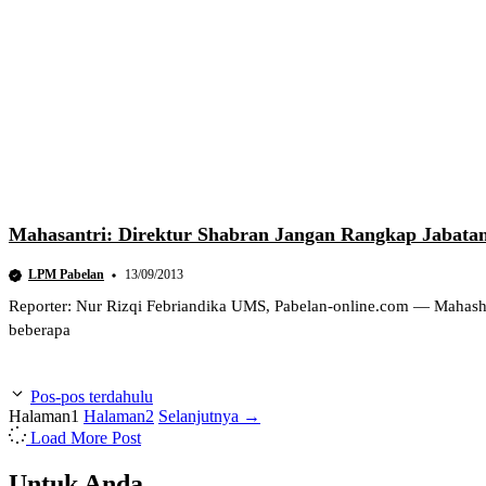
Mahasantri: Direktur Shabran Jangan Rangkap Jabata
LPM Pabelan
13/09/2013
Reporter: Nur Rizqi Febriandika UMS, Pabelan-online.com — Mahashan
beberapa
Pos-pos terdahulu
Halaman
1
Halaman
2
Selanjutnya
→
Load More Post
Untuk Anda