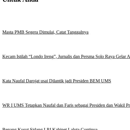
Masta PMB Segera Dimulai, Catat Tanggalnya
Kecam Istilah “Londo Ireng”, Jurnalis dan Persma Solo Raya Gelar
Kata Naufal Darojat usai Dilantik jadi Presiden BEM UMS
WR I UMS Tetapkan Naufal dan Faris sebagai Presiden dan Wakil 
Benang Kusut Sidang LPJ Kabinet Laluta Continua