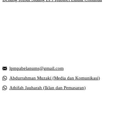
Griya Mahasiswa, Universitas Muhammadiyah Surakarta
Jl. Ahmad Yani, Tromol Pos 1 Pabelan, Kec. Kartasura, Kabupaten S
lpmpabelanums@gmail.com
Abdurrahman Muzaki (Media dan Komunikasi)
Athifah Jauharah (Iklan dan Pemasaran)