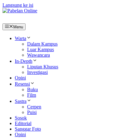
Langsung ke isi
Menu
Warta
Dalam Kampus
Luar Kampus
Wawancara
In-Depth
Liputan Khusus
Investigasi
Opini
Resensi
Buku
Film
Sastra
Cerpen
Puisi
Sosok
Editorial
Sanggar Foto
Opini