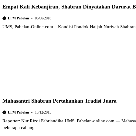
Empat Kali Kebanjiran, Shabran Dinyatakan Darurat B
LPM Pabelan
06/06/2016
UMS, Pabelan-Online.com – Kondisi Pondok Hajjah Nuriyah Shabran (H
Mahasantri Shabran Pertahankan Tradisi Juara
LPM Pabelan
13/12/2013
Reporter: Nur Rizqi Febriandika UMS, Pabelan-online.com — Mahasant
beberapa cabang