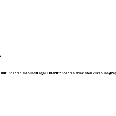
n
tri Shabran menuntut agar Direktur Shabran tidak melakukan rangkap j