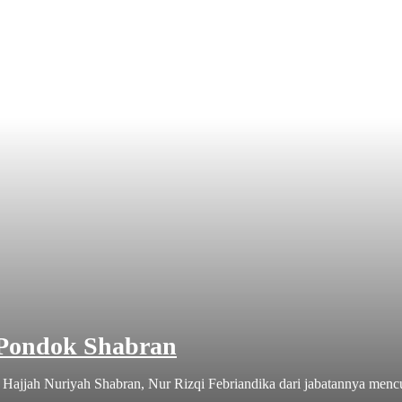
 Pondok Shabran
jah Nuriyah Shabran, Nur Rizqi Febriandika dari jabatannya mencuat