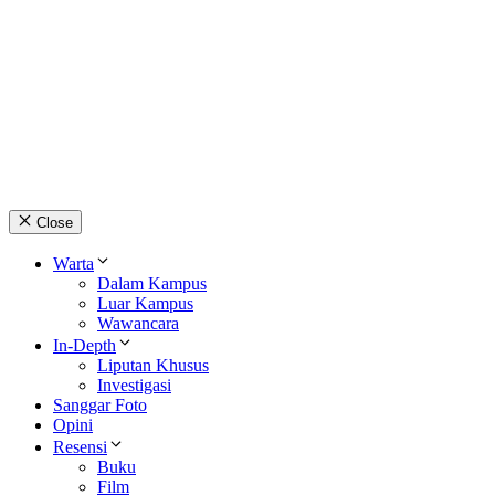
Close
Warta
Dalam Kampus
Luar Kampus
Wawancara
In-Depth
Liputan Khusus
Investigasi
Sanggar Foto
Opini
Resensi
Buku
Film