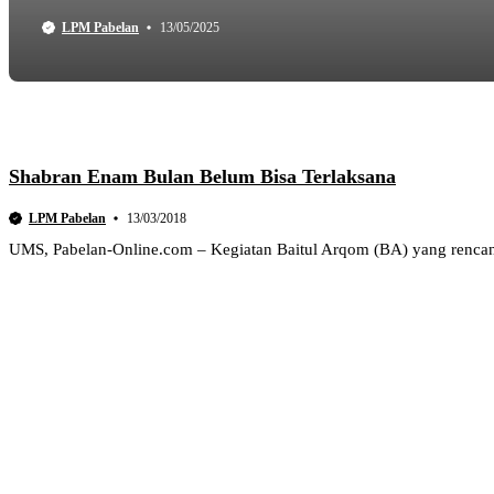
LPM Pabelan
13/05/2025
Shabran Enam Bulan Belum Bisa Terlaksana
LPM Pabelan
13/03/2018
UMS, Pabelan-Online.com – Kegiatan Baitul Arqom (BA) yang renca