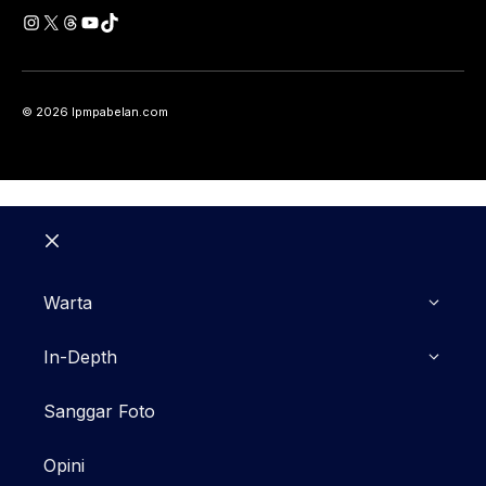
Instagram
X
Threads
YouTube
TikTok
© 2026 lpmpabelan.com
Close
Warta
In-Depth
Sanggar Foto
Opini