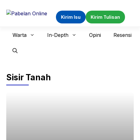
Langsung
ke
Kirim Isu
Kirim Tulisan
isi
Warta
In-Depth
Opini
Resensi
Sisir Tanah