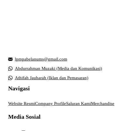
Griya Mahasiswa, Universitas Muhammadiyah Surakarta
Jl. Ahmad Yani, Tromol Pos 1 Pabelan, Kec. Kartasura,
Kabupaten Sukoharjo, Jawa Tengah 57169
lpmpabelanums@gmail.com
Abdurrahman Muzaki (Media dan Komunikasi)
Athifah Jauharah (Iklan dan Pemasaran)
Navigasi
Website Resmi
Company Profile
Saluran Kami
Merchandise
Media Sosial