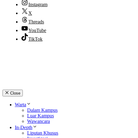
Instagram
X
Threads
YouTube
TikTok
© 2026 lpmpabelan.com
Close
Warta
Dalam Kampus
Luar Kampus
Wawancara
In-Depth
Liputan Khusus