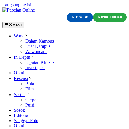
Langsung ke isi
Kirim Isu
Kirim Tulisan
Menu
Warta
Dalam Kampus
Luar Kampus
Wawancara
In-Depth
Liputan Khusus
Investigasi
Opini
Resensi
Buku
Film
Sastra
Cerpen
Puisi
Sosok
Editorial
Sanggar Foto
Opini