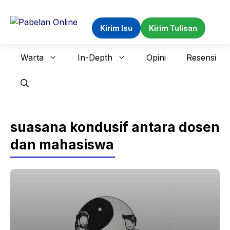
Langsung
ke
Kirim Isu
Kirim Tulisan
isi
Warta
In-Depth
Opini
Resensi
suasana kondusif antara dosen
dan mahasiswa