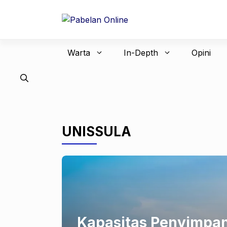
Langsung
ke
isi
Warta
In-Depth
Opini
UNISSULA
Kapasitas Penyimpan