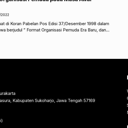
/2022
muat di Koran Pabelan Pos Edisi 37/Desember 1998 dalam
swa berjudul ” Format Organisasi Pemuda Era Baru, dan
urakarta
rtasura, Kabupaten Sukoharjo, Jawa Tengah 57169
i)