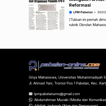
Reformasi
LPM Pabelan
30/03
(Tulisan ini pernah di
rubrik Obrolan Mahasi
ditulis ulang
Griya Mahasiswa, Universitas Muhammadiyah S
Jl. Ahmad Yani, Tromol Pos 1 Pabelan, Kec. Ka
lpmpabelanums@gmail.com
Abdurrahman Muzaki (Media dan Komunikas
Athifah Jauharah (Iklan dan Pemasaran)