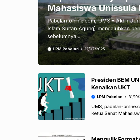
Mahasiswa Unissula 
Pabelan-online.com, UMS – Akhir Juni 
Islam Sultan Agung) mengeluhkan pen
sebelumnya ...
LPM Pabelan
12/07/2025
Presiden BEM UNI
Kenaikan UKT
LPM Pabelan
31/10
UMS, pabelan-online.
Ketua Senat Mahasiswa
tidak becus dalam mer
Mengulik Format