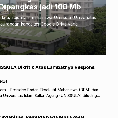
Dipangkas jadi 100 Mb
lalu, sejumlah mahasiswa Unissula (Universitas
gurangan kapasitas Google Drive yang
SSULA Dikritik Atas Lambatnya Respons
/2024
com – Presiden Badan Eksekutif Mahasiswa (BEM) dan
 Universitas Islam Sultan Agung (UNISSULA) dituding
espons isu kenaikan UKT.
 Organisasi Pemuda pada Masa Awal