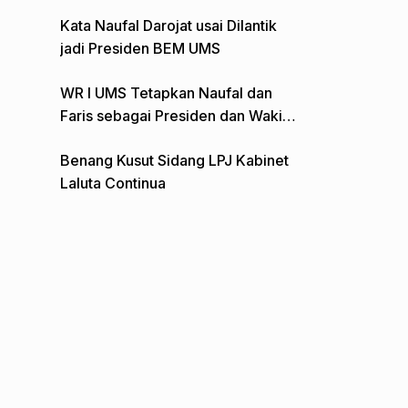
Gelar Aksi Depan Monumen Pers
Kata Naufal Darojat usai Dilantik
jadi Presiden BEM UMS
WR I UMS Tetapkan Naufal dan
Faris sebagai Presiden dan Wakil
Presiden BEM
Benang Kusut Sidang LPJ Kabinet
Laluta Continua