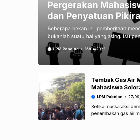
Pergerakan Mahasisw
dan Penyatuan Pikir
Beberapa pekan ini, pemberitaan menge
bukanlah suatu hal yang asing. Isu pe
LPM Pabelan
16/04/2022
Tembak Gas Air M
Mahasiswa Solor
LPM Pabelan
27/09
Ketika massa aksi demo
penembakan gas air m
suasana menjadi tak ko