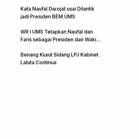
Gelar Aksi Depan Monumen Pers
Kata Naufal Darojat usai Dilantik
jadi Presiden BEM UMS
WR I UMS Tetapkan Naufal dan
Faris sebagai Presiden dan Wakil
Presiden BEM
Benang Kusut Sidang LPJ Kabinet
Laluta Continua