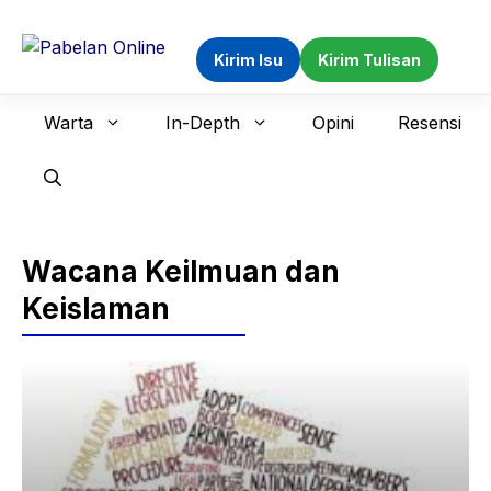
Langsung
ke
Kirim Isu
Kirim Tulisan
isi
Warta
In-Depth
Opini
Resensi
Wacana Keilmuan dan
Keislaman