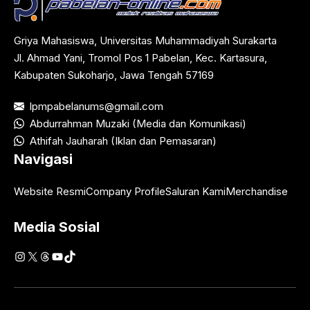
Griya Mahasiswa, Universitas Muhammadiyah Surakarta
Jl. Ahmad Yani, Tromol Pos 1 Pabelan, Kec. Kartasura,
Kabupaten Sukoharjo, Jawa Tengah 57169
lpmpabelanums@gmail.com
Abdurrahman Muzaki (Media dan Komunikasi)
Athifah Jauharah (Iklan dan Pemasaran)
Navigasi
Website Resmi
Company Profile
Saluran Kami
Merchandise
Media Sosial
Instagram
X
Threads
YouTube
TikTok