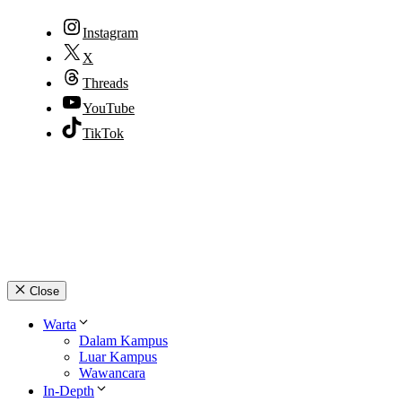
Instagram
X
Threads
YouTube
TikTok
© 2026 lpmpabelan.com
Close
Warta
Dalam Kampus
Luar Kampus
Wawancara
In-Depth