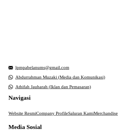
Griya Mahasiswa, Universitas Muhammadiyah Surakarta
Jl. Ahmad Yani, Tromol Pos 1 Pabelan, Kec. Kartasura,
Kabupaten Sukoharjo, Jawa Tengah 57169
lpmpabelanums@gmail.com
Abdurrahman Muzaki (Media dan Komunikasi)
Athifah Jauharah (Iklan dan Pemasaran)
Navigasi
Website Resmi
Company Profile
Saluran Kami
Merchandise
Media Sosial