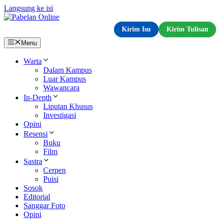
Langsung ke isi
Kirim Isu
Kirim Tulisan
Menu
Warta
Dalam Kampus
Luar Kampus
Wawancara
In-Depth
Liputan Khusus
Investigasi
Opini
Resensi
Buku
Film
Sastra
Cerpen
Puisi
Sosok
Editorial
Sanggar Foto
Opini