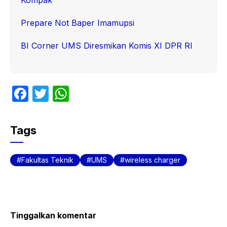
Prepare Not Baper Imamupsi
BI Corner UMS Diresmikan Komis XI DPR RI
F
T
W
a
w
h
c
itt
at
Tags
e
er
s
b
A
Fakultas Teknik
UMS
wireless charger
o
p
o
p
k
Tinggalkan komentar