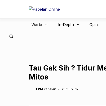
Langsung
ke
isi
Warta
In-Depth
Opini
Tau Gak Sih ? Tidur M
Mitos
LPM Pabelan
23/08/2012