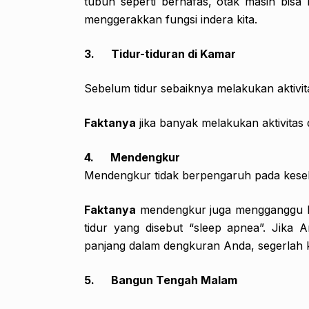
tubuh seperti bernafas, otak masih bisa
menggerakkan fungsi indera kita.
3.
Tidur-tiduran di Kamar
Sebelum tidur sebaiknya melakukan aktivitas
Faktanya
jika banyak melakukan aktivitas 
4.
Mendengkur
Mendengkur tidak berpengaruh pada kese
Faktanya
mendengkur juga mengganggu kes
tidur yang disebut “sleep apnea”. Jik
panjang dalam dengkuran Anda, segerlah ko
5.
Bangun Tengah Malam