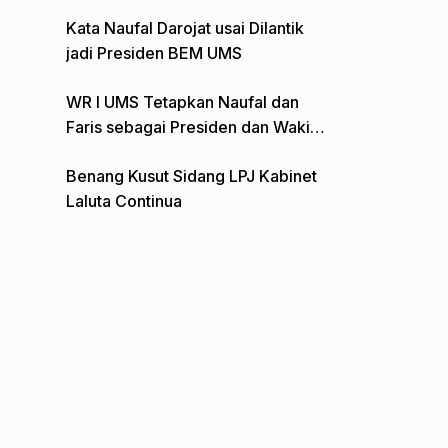
Gelar Aksi Depan Monumen Pers
Kata Naufal Darojat usai Dilantik
jadi Presiden BEM UMS
WR I UMS Tetapkan Naufal dan
Faris sebagai Presiden dan Wakil
Presiden BEM
Benang Kusut Sidang LPJ Kabinet
Laluta Continua