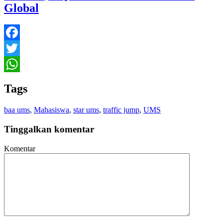
Global
Facebook
Twitter
WhatsApp
Tags
baa ums
,
Mahasiswa
,
star ums
,
traffic jump
,
UMS
Tinggalkan komentar
Komentar