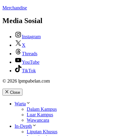
Merchandise
Media Sosial
Instagram
X
Threads
YouTube
TikTok
© 2026 lpmpabelan.com
Close
Warta
Dalam Kampus
Luar Kampus
Wawancara
In-Depth
Liputan Khusus