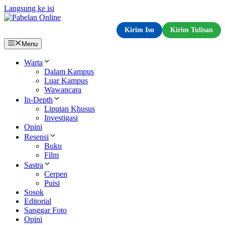
Langsung ke isi
Kirim Isu
Kirim Tulisan
Menu
Warta
Dalam Kampus
Luar Kampus
Wawancara
In-Depth
Liputan Khusus
Investigasi
Opini
Resensi
Buku
Film
Sastra
Cerpen
Puisi
Sosok
Editorial
Sanggar Foto
Opini