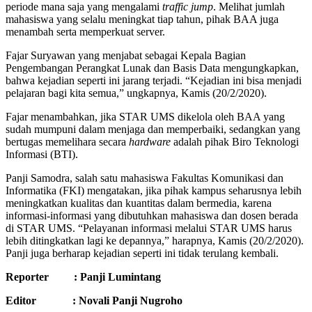
periode mana saja yang mengalami
traffic
jump
. Melihat jumlah
mahasiswa yang selalu meningkat tiap tahun, pihak BAA juga
menambah serta memperkuat server.
Fajar Suryawan yang menjabat sebagai Kepala Bagian
Pengembangan Perangkat Lunak dan Basis Data mengungkapkan,
bahwa kejadian seperti ini jarang terjadi. “Kejadian ini bisa menjadi
pelajaran bagi kita semua,” ungkapnya, Kamis (20/2/2020).
Fajar menambahkan, jika STAR UMS dikelola oleh BAA yang
sudah mumpuni dalam menjaga dan memperbaiki, sedangkan yang
bertugas memelihara secara
hardware
adalah pihak Biro Teknologi
Informasi (BTI).
Panji Samodra, salah satu mahasiswa Fakultas Komunikasi dan
Informatika (FKI) mengatakan, jika pihak kampus seharusnya lebih
meningkatkan kualitas dan kuantitas dalam bermedia, karena
informasi-informasi yang dibutuhkan mahasiswa dan dosen berada
di STAR UMS. “Pelayanan informasi melalui STAR UMS harus
lebih ditingkatkan lagi ke depannya,” harapnya, Kamis (20/2/2020).
Panji juga berharap kejadian seperti ini tidak terulang kembali.
Reporter : Panji Lumintang
Editor : Novali Panji Nugroho