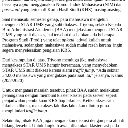
biasanya
login
menggunakan Nomor Induk Mahasiswa (NIM) dan
password
yang tertera di Kartu Hasil Studi (KHS) masing-masing.
Saat memasuki semester genap, para mahasiswa mengeluh
mengenai STAR UMS yang sulit diakses. Triyono, selaku Kepala
Biro Administrasi Akademik (BAA) menjelaskan mengenai STAR
UMS yang sulit diakses, hal tersebut disebabkan ada beberapa
Program Studi (Prodi) yang telat
upload
jadwal kuliah untuk
mahasiswa, sedangkan mahasiswa sudah mulai resah karena ingin
segera menyelesaikan pengisian KRS.
Dari kesimpulan di atas, Triyono menduga jika mahasiswa
mengakses STAR UMS hampir bersamaan, yang menyebabkan
STAR UMS sulit diakses karena alami
traffic
jump
. “Ada sekitar
34.000 mahasiswa yang mengakses pada saat itu,” jelasnya, Kamis
(20/2/2020).
Untuk mengatasi masalah tersebut, pihak BAA sudah melakukan
penanganan dengan membuat klaster-klaster pada server, seperti
penjadwalan pembukaan KRS tiap fakultas. Ketika akses satu
fakultas dibuka, maka akses fakultas lain akan ditutup guna
menghindari
traffic
jump
.
Selain itu, pihak BAA juga mengadakan diskusi dengan para ahli di
bidang tersebut. Untuk langkah awal, dilakukan klasterisasi pada