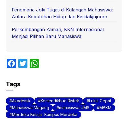
Fenomena Joki Tugas di Kalangan Mahasiswa:
Antara Kebutuhan Hidup dan Ketidakjujuran
Perkembangan Zaman, KKN Internasional
Menjadi Pilihan Baru Mahasiswa
F
T
W
a
w
h
c
itt
at
Tags
e
er
s
b
A
Akademik
Kemendikbud Ristek
Lulus Cepat
o
p
Mahasiswa Magang
mahasiswa UMS
MBKM
Merdeka Belajar Kampus Merdeka
o
p
k