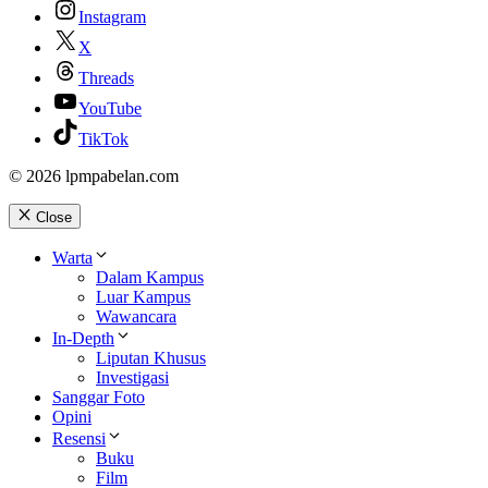
Instagram
X
Threads
YouTube
TikTok
© 2026 lpmpabelan.com
Close
Warta
Dalam Kampus
Luar Kampus
Wawancara
In-Depth
Liputan Khusus
Investigasi
Sanggar Foto
Opini
Resensi
Buku
Film