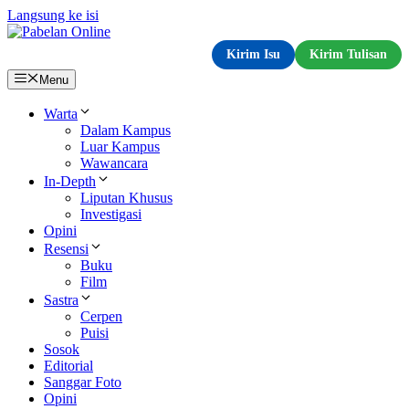
Langsung ke isi
Kirim Isu
Kirim Tulisan
Menu
Warta
Dalam Kampus
Luar Kampus
Wawancara
In-Depth
Liputan Khusus
Investigasi
Opini
Resensi
Buku
Film
Sastra
Cerpen
Puisi
Sosok
Editorial
Sanggar Foto
Opini