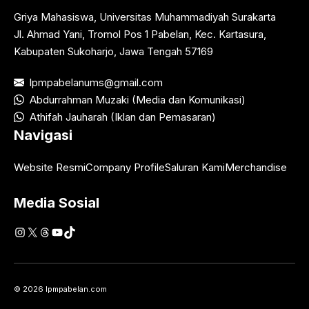
Griya Mahasiswa, Universitas Muhammadiyah Surakarta
Jl. Ahmad Yani, Tromol Pos 1 Pabelan, Kec. Kartasura,
Kabupaten Sukoharjo, Jawa Tengah 57169
lpmpabelanums@gmail.com
Abdurrahman Muzaki (Media dan Komunikasi)
Athifah Jauharah (Iklan dan Pemasaran)
Navigasi
Website Resmi
Company Profile
Saluran Kami
Merchandise
Media Sosial
Instagram
X
Threads
YouTube
TikTok
© 2026 lpmpabelan.com