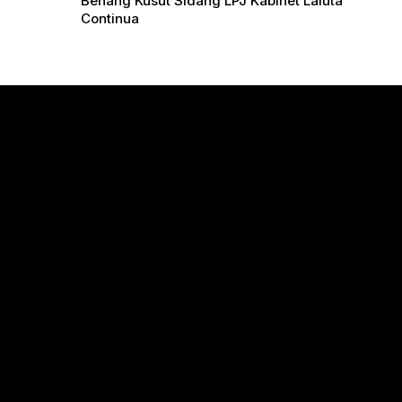
Benang Kusut Sidang LPJ Kabinet Laluta
Continua