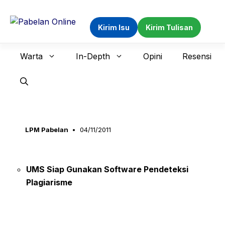
Langsung
ke
Kirim Isu
Kirim Tulisan
isi
Warta
In-Depth
Opini
Resensi
LPM Pabelan
04/11/2011
UMS Siap Gunakan Software Pendeteksi
Plagiarisme