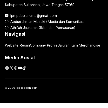
Kabupaten Sukoharjo, Jawa Tengah 57169
lpmpabelanums@gmail.com
Abdurrahman Muzaki (Media dan Komunikasi)
Athifah Jauharah (Iklan dan Pemasaran)
Navigasi
Website Resmi
Company Profile
Saluran Kami
Merchandise
Media Sosial
Instagram
X
Threads
YouTube
TikTok
© 2026 lpmpabelan.com