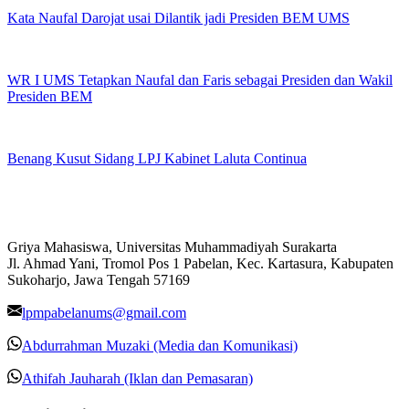
Kata Naufal Darojat usai Dilantik jadi Presiden BEM UMS
WR I UMS Tetapkan Naufal dan Faris sebagai Presiden dan Wakil
Presiden BEM
Benang Kusut Sidang LPJ Kabinet Laluta Continua
Griya Mahasiswa, Universitas Muhammadiyah Surakarta
Jl. Ahmad Yani, Tromol Pos 1 Pabelan, Kec. Kartasura, Kabupaten
Sukoharjo, Jawa Tengah 57169
lpmpabelanums@gmail.com
Abdurrahman Muzaki (Media dan Komunikasi)
Athifah Jauharah (Iklan dan Pemasaran)