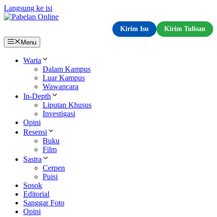
Langsung ke isi
Kirim Isu
Kirim Tulisan
Menu
Warta
Dalam Kampus
Luar Kampus
Wawancara
In-Depth
Liputan Khusus
Investigasi
Opini
Resensi
Buku
Film
Sastra
Cerpen
Puisi
Sosok
Editorial
Sanggar Foto
Opini