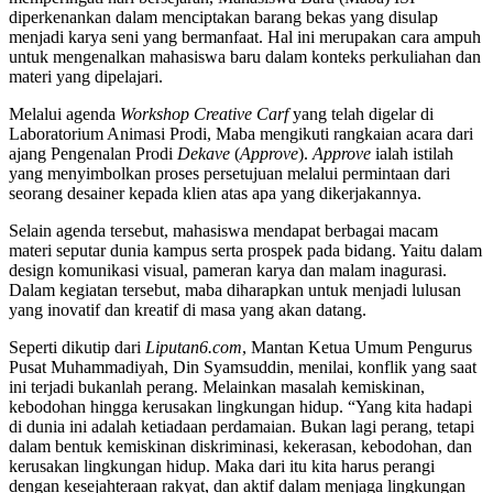
diperkenankan dalam menciptakan barang bekas yang disulap
menjadi karya seni yang bermanfaat. Hal ini merupakan cara ampuh
untuk mengenalkan mahasiswa baru dalam konteks perkuliahan dan
materi yang dipelajari.
Melalui agenda
Workshop Creative Carf
yang telah digelar di
Laboratorium Animasi Prodi, Maba mengikuti rangkaian acara dari
ajang Pengenalan Prodi
Dekave
(
Approve
).
Approve
ialah istilah
yang menyimbolkan proses persetujuan melalui permintaan dari
seorang desainer kepada klien atas apa yang dikerjakannya.
Selain agenda tersebut, mahasiswa mendapat berbagai macam
materi seputar dunia kampus serta prospek pada bidang. Yaitu dalam
design komunikasi visual, pameran karya dan malam inagurasi.
Dalam kegiatan tersebut, maba diharapkan untuk menjadi lulusan
yang inovatif dan kreatif di masa yang akan datang.
Seperti dikutip dari
Liputan6.com
, Mantan Ketua Umum Pengurus
Pusat Muhammadiyah, Din Syamsuddin, menilai, konflik yang saat
ini terjadi bukanlah perang. Melainkan masalah kemiskinan,
kebodohan hingga kerusakan lingkungan hidup. “Yang kita hadapi
di dunia ini adalah ketiadaan perdamaian. Bukan lagi perang, tetapi
dalam bentuk kemiskinan diskriminasi, kekerasan, kebodohan, dan
kerusakan lingkungan hidup. Maka dari itu kita harus perangi
dengan kesejahteraan rakyat, dan aktif dalam menjaga lingkungan