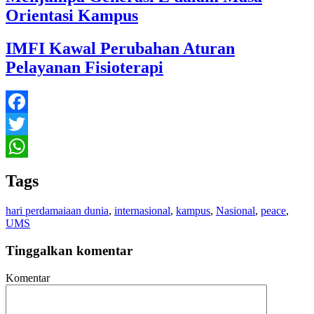
Orientasi Kampus
IMFI Kawal Perubahan Aturan
Pelayanan Fisioterapi
Facebook
Twitter
WhatsApp
Tags
hari perdamaiaan dunia
,
internasional
,
kampus
,
Nasional
,
peace
,
UMS
Tinggalkan komentar
Komentar