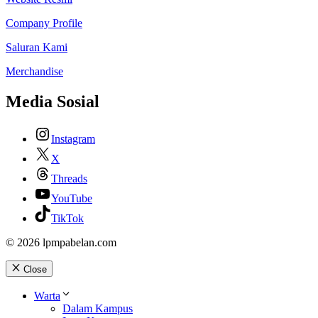
Company Profile
Saluran Kami
Merchandise
Media Sosial
Instagram
X
Threads
YouTube
TikTok
© 2026 lpmpabelan.com
Close
Warta
Dalam Kampus