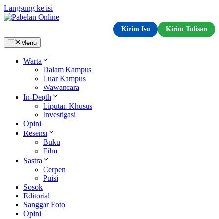
Langsung ke isi
Kirim Isu
Kirim Tulisan
Menu
Warta
Dalam Kampus
Luar Kampus
Wawancara
In-Depth
Liputan Khusus
Investigasi
Opini
Resensi
Buku
Film
Sastra
Cerpen
Puisi
Sosok
Editorial
Sanggar Foto
Opini