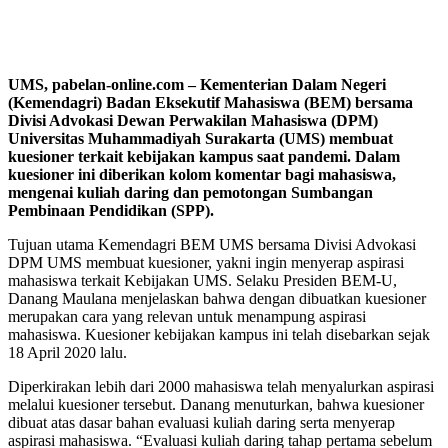
UMS, pabelan-online.com – Kement
e
rian Dalam Neg
e
ri
(Kemendagri) Badan Eksekutif Mahasiswa (BEM) bersama
Divisi Advokasi Dewan Perwakilan Mahasiswa (DPM)
Universitas Muhammadiyah Surakarta (UMS) membuat
kuesioner terkait kebijakan kampus saat pandemi. Dalam
kuesioner ini diberikan kolom komentar bagi mahasiswa
,
mengenai kuliah daring dan pemotongan Sumbangan
Pembinaan Pendidikan (SPP).
Tujuan utama Kemendagri BEM UMS bersama Divisi Advokasi
DPM UMS membuat kuesioner, yakni ingin menyerap aspirasi
mahasiswa terkait Kebijakan UMS. Selaku Presiden BEM-U,
Danang Maulana menjelaskan bahwa dengan dibuatkan kuesioner
merupakan cara yang relevan untuk menampung aspirasi
mahasiswa. Kuesioner kebijakan kampus ini telah disebarkan sejak
18 April 2020 lalu.
Diperkirakan lebih dari 2000 mahasiswa telah menyalurkan aspirasi
melalui kuesioner tersebut. Danang menuturkan, bahwa kuesioner
dibuat atas dasar bahan evaluasi kuliah daring serta menyerap
aspirasi mahasiswa. “Evaluasi kuliah daring tahap pertama sebelum