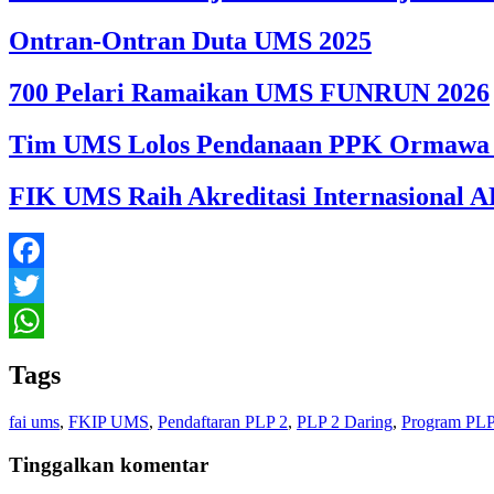
Ontran-Ontran Duta UMS 2025
700 Pelari Ramaikan UMS FUNRUN 2026
Tim UMS Lolos Pendanaan PPK Ormawa 
FIK UMS Raih Akreditasi Internasional A
Facebook
Twitter
WhatsApp
Tags
fai ums
,
FKIP UMS
,
Pendaftaran PLP 2
,
PLP 2 Daring
,
Program PLP
Tinggalkan komentar