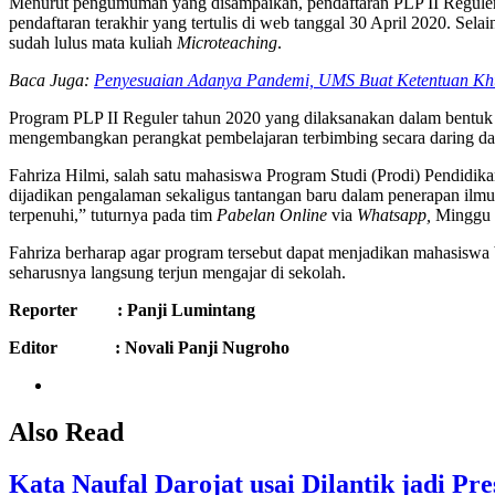
Menurut pengumuman yang disampaikan, pendaftaran PLP II Reguler
pendaftaran terakhir yang tertulis di web tanggal 30 April 2020. S
sudah lulus mata kuliah
Microteaching
.
Baca Juga:
Penyesuaian Adanya Pandemi, UMS Buat Ketentuan Khu
Program PLP II Reguler tahun 2020 yang dilaksanakan dalam bentuk d
mengembangkan perangkat pembelajaran terbimbing secara daring dan
Fahriza Hilmi, salah satu mahasiswa Program Studi (Prodi) Pendid
dijadikan pengalaman sekaligus tantangan baru dalam penerapan ilmu
terpenuhi,” tuturnya pada tim
Pabelan Online
via
Whatsapp,
Minggu 
Fahriza berharap agar program tersebut dapat menjadikan mahasiswa be
seharusnya langsung terjun mengajar di sekolah.
Reporter : Panji Lumintang
Editor : Novali Panji Nugroho
Also Read
Kata Naufal Darojat usai Dilantik jadi 