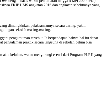
ui
link
dengan batas waktu pendaftaran hingga 5 Mei 2020, tetapi
i mahasiswa FKIP UMS angkatan 2016 dan angkatan sebelumnya yang
l yang dimungkinkan pelaksanaannya secara daring, yakni
ingkungan sekolah masing-masing.
gapi pengumuman tersebut. Ia berpendapat, bahwa hal itu dapat
at pengalaman praktik secara langsung di sekolah belum bisa
ngan atau keluhan, walau mengurangi esensi dari Program PLP II yang