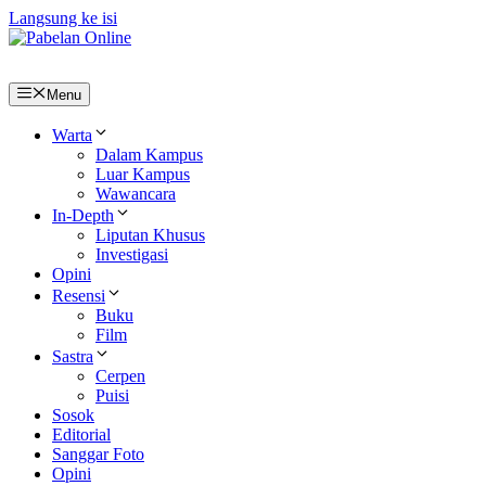
Langsung ke isi
Menu
Warta
Dalam Kampus
Luar Kampus
Wawancara
In-Depth
Liputan Khusus
Investigasi
Opini
Resensi
Buku
Film
Sastra
Cerpen
Puisi
Sosok
Editorial
Sanggar Foto
Opini