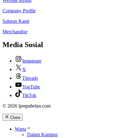
Website Resmi
Company Profile
Saluran Kami
Merchandise
Media Sosial
Instagram
X
Threads
YouTube
TikTok
© 2026 lpmpabelan.com
Close
Warta
Dalam Kampus