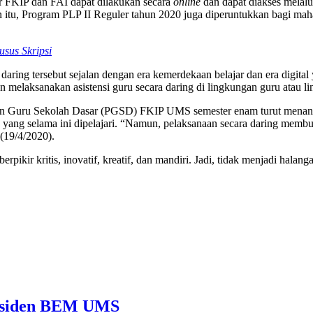
 FKIP dan FAI dapat dilakukan secara
online
dan dapat diakses melal
elain itu, Program PLP II Reguler tahun 2020 juga diperuntukkan bag
sus Skripsi
aring tersebut sejalan dengan era kemerdekaan belajar dan era digita
 melaksanakan asistensi guru secara daring di lingkungan guru atau l
ikan Guru Sekolah Dasar (PGSD) FKIP UMS semester enam turut menang
 yang selama ini dipelajari. “Namun, pelaksanaan secara daring membu
(19/4/2020).
rpikir kritis, inovatif, kreatif, dan mandiri. Jadi, tidak menjadi hala
Presiden BEM UMS