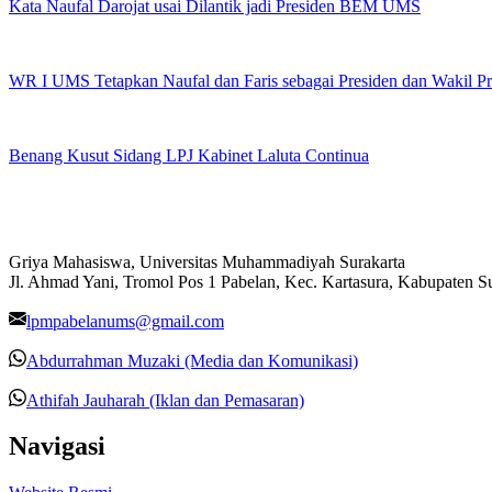
Kata Naufal Darojat usai Dilantik jadi Presiden BEM UMS
WR I UMS Tetapkan Naufal dan Faris sebagai Presiden dan Wakil 
Benang Kusut Sidang LPJ Kabinet Laluta Continua
Griya Mahasiswa, Universitas Muhammadiyah Surakarta
Jl. Ahmad Yani, Tromol Pos 1 Pabelan, Kec. Kartasura, Kabupaten 
lpmpabelanums@gmail.com
Abdurrahman Muzaki (Media dan Komunikasi)
Athifah Jauharah (Iklan dan Pemasaran)
Navigasi