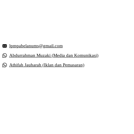
Griya Mahasiswa, Universitas Muhammadiyah Surakarta
Jl. Ahmad Yani, Tromol Pos 1 Pabelan, Kec. Kartasura, Kabupaten S
lpmpabelanums@gmail.com
Abdurrahman Muzaki (Media dan Komunikasi)
Athifah Jauharah (Iklan dan Pemasaran)