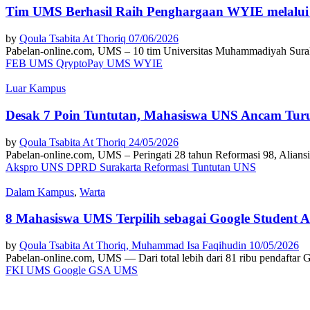
Tim UMS Berhasil Raih Penghargaan WYIE melalui
by
Qoula Tsabita At Thoriq
07/06/2026
Pabelan-online.com, UMS – 10 tim Universitas Muhammadiyah Surak
FEB UMS
QryptoPay
UMS
WYIE
Luar Kampus
Desak 7 Poin Tuntutan, Mahasiswa UNS Ancam Turun
by
Qoula Tsabita At Thoriq
24/05/2026
Pabelan-online.com, UMS – Peringati 28 tahun Reformasi 98, Aliansi
Akspro UNS
DPRD Surakarta
Reformasi
Tuntutan
UNS
Dalam Kampus
,
Warta
8 Mahasiswa UMS Terpilih sebagai Google Student 
by
Qoula Tsabita At Thoriq,
Muhammad Isa Faqihudin
10/05/2026
Pabelan-online.com, UMS — Dari total lebih dari 81 ribu pendaftar
FKI UMS
Google
GSA
UMS