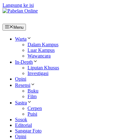
Langsung ke isi
Menu
Warta
Dalam Kampus
Luar Kampus
Wawancara
In-Depth
Liputan Khusus
Investigasi
Opini
Resensi
Buku
Film
Sastra
Cerpen
Puisi
Sosok
Editorial
Sanggar Foto
Opini