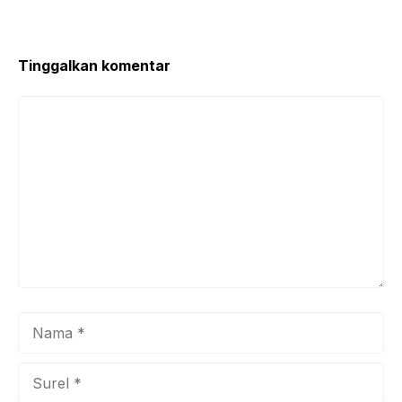
o
p
k
Tinggalkan komentar
Komentar
Nama
Surel