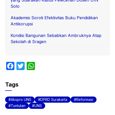
Solo
Akademisi Soroti Efektivitas Buku Pendidikan
Antikorupsi
Kondisi Bangunan Sebabkan Ambruknya Atap
Sekolah di Sragen
F
T
W
a
w
h
c
itt
at
Tags
e
er
s
b
A
Akspro UNS
DPRD Surakarta
Reformasi
o
p
Tuntutan
UNS