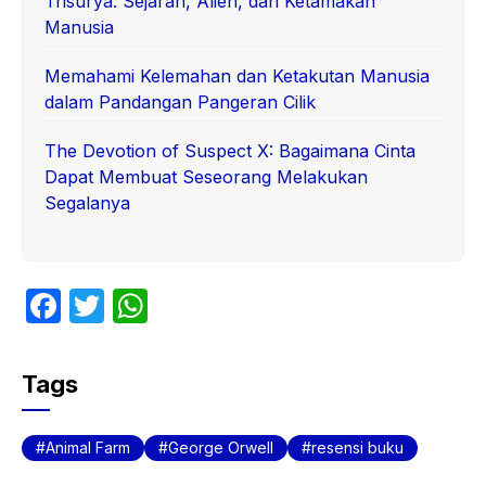
Trisurya: Sejarah, Alien, dan Ketamakan
Manusia
Memahami Kelemahan dan Ketakutan Manusia
dalam Pandangan Pangeran Cilik
The Devotion of Suspect X: Bagaimana Cinta
Dapat Membuat Seseorang Melakukan
Segalanya
F
T
W
a
w
h
c
itt
at
Tags
e
er
s
b
A
Animal Farm
George Orwell
resensi buku
o
p