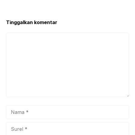
o
p
k
Tinggalkan komentar
Komentar
Nama
Surel