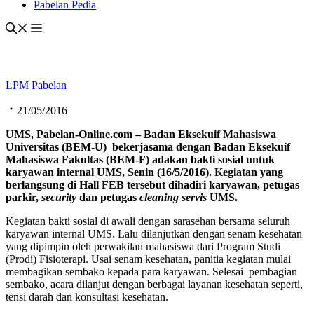
Pabelan Pedia
LPM Pabelan
21/05/2016
UMS, Pabelan
-Online.com
–
Badan Eksekuif Mahasiswa
Universitas
(BEM
-U
)
bekerjasama dengan
Badan Eksekuif
Mahasiswa Fakultas
(BEM-F)
adakan bakti sosial untuk
karyawan internal
UMS,
Senin (16/5
/2016
).
Kegiatan yang
berlangsung di Hall FEB
tersebut
dihadiri karyawan, petugas
parkir,
secur
i
ty
dan petugas
cleaning servis
UMS.
Kegiatan bakti sosial di awali dengan sarasehan bersama seluruh
karyawan internal UMS. Lalu dilanjutkan dengan senam kesehatan
yang dipimpin oleh perwakilan mahasiswa dari Program Studi
(Prodi) Fisioterapi. Usai senam kesehatan, panitia kegiatan mulai
membagikan sembako kepada para karyawan. Selesai pembagian
sembako, acara dilanjut dengan berbagai layanan kesehatan seperti,
tensi darah dan konsultasi kesehatan.