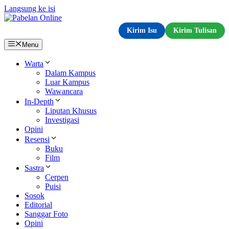
Langsung ke isi
Kirim Isu
Kirim Tulisan
Menu
Warta
Dalam Kampus
Luar Kampus
Wawancara
In-Depth
Liputan Khusus
Investigasi
Opini
Resensi
Buku
Film
Sastra
Cerpen
Puisi
Sosok
Editorial
Sanggar Foto
Opini