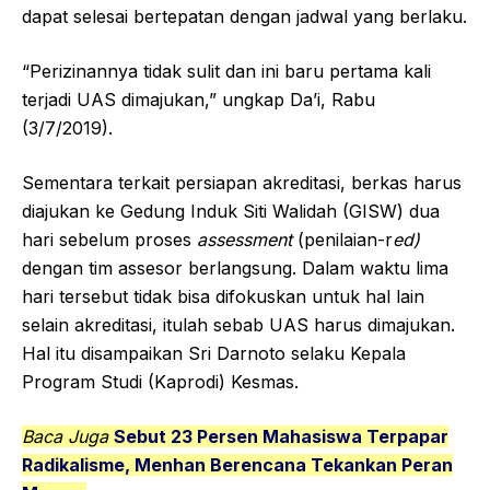
dapat selesai bertepatan dengan jadwal yang berlaku.
“Perizinannya tidak sulit dan ini baru pertama kali
terjadi UAS dimajukan,” ungkap Da’i, Rabu
(3/7/2019).
Sementara terkait persiapan akreditasi, berkas harus
diajukan ke Gedung Induk Siti Walidah (GISW) dua
hari sebelum proses
assessment
(penilaian-r
ed)
dengan tim assesor berlangsung. Dalam waktu lima
hari tersebut tidak bisa difokuskan untuk hal lain
selain akreditasi, itulah sebab UAS harus dimajukan.
Hal itu disampaikan Sri Darnoto selaku Kepala
Program Studi (Kaprodi) Kesmas.
Baca Juga
Sebut 23 Persen Mahasiswa Terpapar
Radikalisme, Menhan Berencana Tekankan Peran