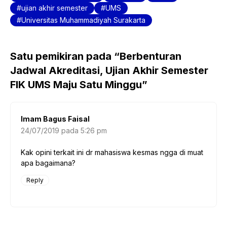
ujian akhir semester
UMS
o
p
Universitas Muhammadiyah Surakarta
k
Satu pemikiran pada “Berbenturan
Jadwal Akreditasi, Ujian Akhir Semester
FIK UMS Maju Satu Minggu”
Imam Bagus Faisal
24/07/2019 pada 5:26 pm
Kak opini terkait ini dr mahasiswa kesmas ngga di muat
apa bagaimana?
Reply