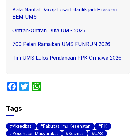
Kata Naufal Darojat usai Dilantik jadi Presiden
BEM UMS
Ontran-Ontran Duta UMS 2025
700 Pelari Ramaikan UMS FUNRUN 2026
Tim UMS Lolos Pendanaan PPK Ormawa 2026
F
T
W
a
w
h
c
itt
at
Tags
e
er
s
b
A
Akreditasi
Fakultas Ilmu Kesehatan
FIK
o
p
Kesehatan Masyarakat
Kesmas
UAS