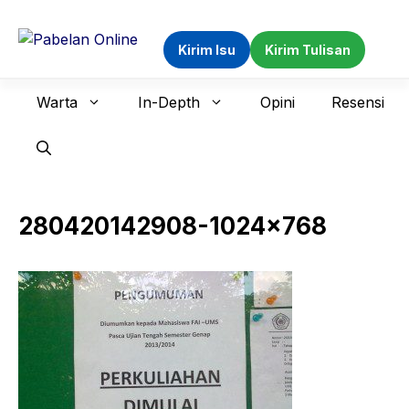
Langsung
ke
Kirim Isu
Kirim Tulisan
isi
Warta
In-Depth
Opini
Resensi
280420142908-1024×768