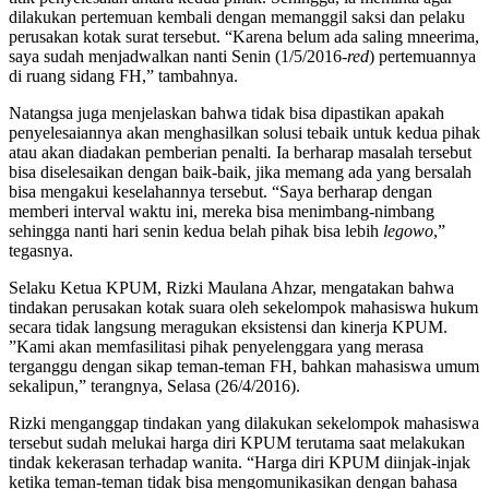
dilakukan pertemuan kembali dengan memanggil saksi dan pelaku
perusakan kotak surat tersebut. “Karena belum ada saling mneerima,
saya sudah menjadwalkan nanti Senin (1/5/2016
-red
) pertemuannya
di ruang sidang FH,” tambahnya.
Natangsa juga menjelaskan bahwa tidak bisa dipastikan apakah
penyelesaiannya akan menghasilkan solusi tebaik untuk kedua pihak
atau akan diadakan pemberian penalti
.
Ia berharap masalah tersebut
bisa diselesaikan dengan baik-baik, jika memang ada yang bersalah
bisa mengakui keselahannya tersebut. “Saya berharap dengan
memberi interval waktu ini, mereka bisa menimbang-nimbang
sehingga nanti hari senin kedua belah pihak bisa lebih
legowo
,”
tegasnya.
Selaku Ketua KPUM, Rizki Maulana Ahzar, mengatakan bahwa
tindakan perusakan kotak suara oleh sekelompok mahasiswa hukum
secara tidak langsung meragukan eksistensi dan kinerja KPUM.
”Kami akan memfasilitasi pihak penyelenggara yang merasa
terganggu dengan sikap teman-teman FH, bahkan mahasiswa umum
sekalipun,” terangnya, Selasa (26/4/2016).
Rizki menganggap tindakan yang dilakukan sekelompok mahasiswa
tersebut sudah melukai harga diri KPUM terutama saat melakukan
tindak kekerasan terhadap wanita. “Harga diri KPUM diinjak-injak
ketika teman-teman tidak bisa mengomunikasikan dengan bahasa