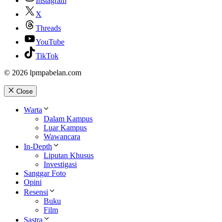
Instagram
X
Threads
YouTube
TikTok
© 2026 lpmpabelan.com
Close
Warta
Dalam Kampus
Luar Kampus
Wawancara
In-Depth
Liputan Khusus
Investigasi
Sanggar Foto
Opini
Resensi
Buku
Film
Sastra