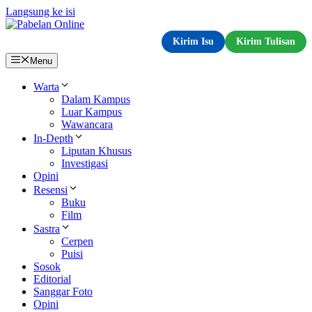
Langsung ke isi
Kirim Isu
Kirim Tulisan
Menu
Warta
Dalam Kampus
Luar Kampus
Wawancara
In-Depth
Liputan Khusus
Investigasi
Opini
Resensi
Buku
Film
Sastra
Cerpen
Puisi
Sosok
Editorial
Sanggar Foto
Opini