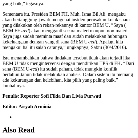
yang baik,” tegasnya.
Sementara itu, Presiden BEM FH, Muh. Israa Bil Ali, mengaku
akan bertanggung jawab mengenai insiden perusakan kotak suara
yang dilakukan oleh rekan-rekannya di kantor BEM U. ”Saya (
BEM FH-
red
) akan mengganti secara materi maupun non materi.
Saya juga sudah meminta maaf dan sudah melakukan hubungan
kekeluargaan dengan yang di sana (BEM U-
red
). Apalagi kita
mengakui hal itu salah caranya,” ungkapnya, Sabtu (30/4/2016).
Isra menambahkan bahwa tindakan tersebut tidak akan terjadi jika
BEM U tidak mengintervensi dengan mendirikan TPS di FH. “Dari
sana (BEM U-
red
) itu sudah paham, tidak mungkin konflik
bertahun-tahun tidak melakukan analisis. Dalam sistem itu memang
ada kekurangan dan kelebihan, kita pilih yang paling baik,”
tambahnya.
Penulis: Reporter Sofi Filda Dan Livia Purwati
Editor: Aisyah Arminia
Also Read