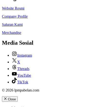
Website Resmi
Company Profile
Saluran Kami
Merchandise
Media Sosial
Instagram
X
Threads
YouTube
TikTok
© 2026 lpmpabelan.com
Close