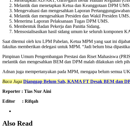
Menetapkan AD/ART, Garis-garis Besar Haluan Kegiatan (G
Melantik dan menetapkan Ketua dan Keanggotaan DPM UMS
Mengevaluasi dan mengesahkan Laporan Pertanggungjawaban
Melantik dan mengesahkan Presiden dan Wakil Presiden UMS.
Menerima Laporan Pelaksanaan Tugas DPM UMS.
Membentuk Badan Pekerja dan Panitia Sidang.
Mensosialisasikan hasil sidang umum ke seluruh komponen
Saat ditemui oleh kru LPM Pabelan, Ketua MPM yang saat ini dijaba
fakultas memberikan delegasi untuk MPM. “Jadi belum bisa dipastik
Pimpinan Umum Pengembangan Prestasi dan Riset Mahasiswa (PR
melantik dan mengesahkan BEM dan DPM malah dilakukan oleh pihak 
Adnan juga mempertanyakan pada MPM, mengapa belum semua UKM men
Baca Juga
Dianggap Belum Sah, KAMA FT Desak BEM dan DP
Reporter : Tias
Nur Aini
Editor : Rifqah
Also Read