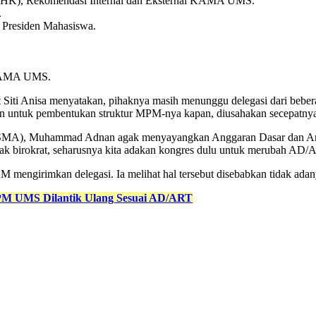
BHK), Rekomendasi Internal dan Eksternal KAMA UMS.
.
 Presiden Mahasiswa.
 KAMA UMS.
t Siti Anisa menyatakan, pihaknya masih menunggu delegasi dari beb
an untuk pembentukan struktur MPM-nya kapan, diusahakan secepatnya,
ISMA), Muhammad Adnan agak menyayangkan Anggaran Dasar dan An
birokrat, seharusnya kita adakan kongres dulu untuk merubah AD/AR
girimkan delegasi. Ia melihat hal tersebut disebabkan tidak adan
M UMS Dilantik Ulang Sesuai AD/ART