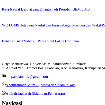
Kata Naufal Darojat usai Dilantik jadi Presiden BEM UMS
WR I UMS Tetapkan Naufal dan Faris sebagai Presiden dan Wakil 
Benang Kusut Sidang LPJ Kabinet Laluta Continua
Griya Mahasiswa, Universitas Muhammadiyah Surakarta
Jl. Ahmad Yani, Tromol Pos 1 Pabelan, Kec. Kartasura, Kabupaten 
lpmpabelanums@gmail.com
Abdurrahman Muzaki (Media dan Komunikasi)
Athifah Jauharah (Iklan dan Pemasaran)
Navigasi