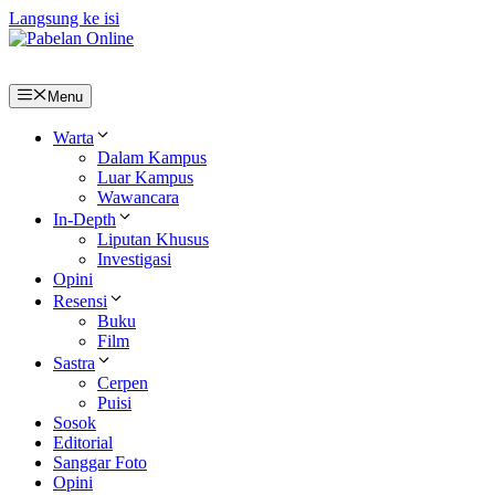
Langsung ke isi
Menu
Warta
Dalam Kampus
Luar Kampus
Wawancara
In-Depth
Liputan Khusus
Investigasi
Opini
Resensi
Buku
Film
Sastra
Cerpen
Puisi
Sosok
Editorial
Sanggar Foto
Opini