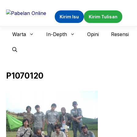
Langsung
ke
Kirim Isu
Kirim Tulisan
isi
Warta
In-Depth
Opini
Resensi
P1070120