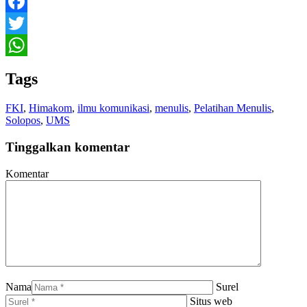
Facebook
Twitter
WhatsApp
Tags
FKI
,
Himakom
,
ilmu komunikasi
,
menulis
,
Pelatihan Menulis
,
Solopos
,
UMS
Tinggalkan komentar
Komentar
Nama
Surel
Situs web