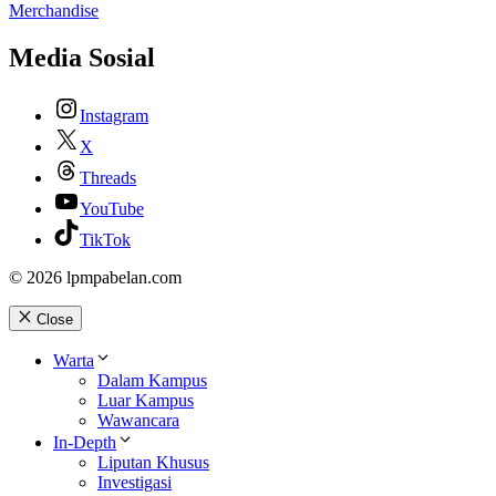
Merchandise
Media Sosial
Instagram
X
Threads
YouTube
TikTok
© 2026 lpmpabelan.com
Close
Warta
Dalam Kampus
Luar Kampus
Wawancara
In-Depth
Liputan Khusus
Investigasi