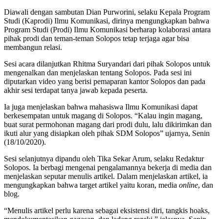
Diawali dengan sambutan Dian Purworini, selaku Kepala Program
Studi (Kaprodi) Ilmu Komunikasi, dirinya mengungkapkan bahwa
Program Studi (Prodi) Ilmu Komunikasi berharap kolaborasi antara
pihak prodi dan teman-teman Solopos tetap terjaga agar bisa
membangun relasi.
Sesi acara dilanjutkan Rhitma Suryandari dari pihak Solopos untuk
mengenalkan dan menjelaskan tentang Solopos. Pada sesi ini
diputarkan video yang berisi pemaparan kantor Solopos dan pada
akhir sesi terdapat tanya jawab kepada peserta.
Ia juga menjelaskan bahwa mahasiswa Ilmu Komunikasi dapat
berkesempatan untuk magang di Solopos. “Kalau ingin magang,
buat surat permohonan magang dari prodi dulu, lalu dikirimkan dan
ikuti alur yang disiapkan oleh pihak SDM Solopos” ujarnya, Senin
(18/10/2020).
Sesi selanjutnya dipandu oleh Tika Sekar Arum, selaku Redaktur
Solopos. Ia berbagi mengenai pengalamannya bekerja di media dan
menjelaskan seputar menulis artikel. Dalam menjelaskan artikel, ia
mengungkapkan bahwa target artikel yaitu koran, media
online
, dan
blog.
“Menulis artikel perlu karena sebagai eksistensi diri, tangkis hoaks,