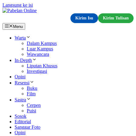
Langsung ke isi
Kirim Isu
Kirim Tulisan
Menu
Warta
Dalam Kampus
Luar Kampus
Wawancara
In-Depth
Liputan Khusus
Investigasi
Opini
Resensi
Buku
Film
Sastra
Cerpen
Puisi
Sosok
Editorial
Sanggar Foto
Opini