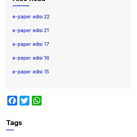
e-paper edisi 22
e-paper edisi 21
e-paper edisi 17
e-paper edisi 16
e-paper edisi 15
F
T
W
a
w
h
c
itt
at
Tags
e
er
s