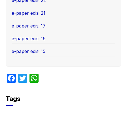
e-paper edisi 22
e-paper edisi 21
e-paper edisi 17
e-paper edisi 16
e-paper edisi 15
F
T
W
a
w
h
c
itt
at
Tags
e
er
s
b
A
o
p