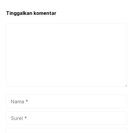
o
p
k
Tinggalkan komentar
Komentar
Nama
Surel
Situs