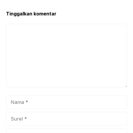
o
p
k
Tinggalkan komentar
Komentar
Nama
Surel
Situs