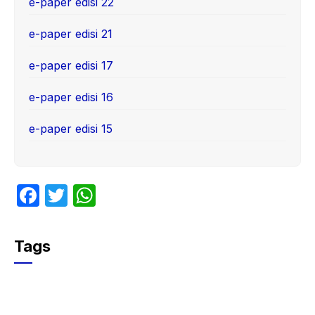
e-paper edisi 22
e-paper edisi 21
e-paper edisi 17
e-paper edisi 16
e-paper edisi 15
F
T
W
a
w
h
c
itt
at
Tags
e
er
s
b
A
o
p