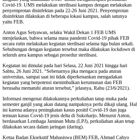
Covid-19. UMS melakukan sterilisasi kampus dengan melakukan
penyemprotan disinfektan pada 22-26 Juni 2021. Penyemprotan
disinfektan dilakukan di beberapa lokasi kampus, salah satunya
yaitu FEB.
Anton Agus Setyawan, selaku Wakil Dekan 1 FEB UMS
menjelaskan, bahwa selama masa pandemi Covid-19 pihak FEB
secara rutin melakukan kegiatan sterilisasi selama tiga bulan sekali.
Sehubungan dengan kegiatan tersebut maka dilakukan
lockdown
di
seluruh area kampus sebagai prosedur sterilisasi.
Kegiatan ini dimulai pada hari Selasa, 22 Juni 2021 hingga hari
Sabtu, 26 Juni 2021. “Sebenarnya jika mengacu pada aturan
universitas, sampai saat ini tidak diperkenankan mengadakan
kegiatan yang berpotensi menimbulkan kerumunan dan FEB
berusaha mematuhi aturan tersebut,” jelasnya, Rabu (23/6/2021).
Informasi mengenai dilakukannya perkuliahan tatap muka pada
semester ganjil yang akan datang nampaknya perlu dikaji ulang. Hal
ini karena adanya peningkatan kasus positif Covid-19 dan juga
temuan kasus Covid-19 jenis delta di Sukoharjo. Menurut Anton,
berdasarkan Lembaga Jaminan Mutu (LPJ), perkuliahan akan tetap
dilakukan secara dalam jaringan (daring).
Ketua Badan Eksekutif Mahasiswa (BEM) FEB, Ahmad Cahyo