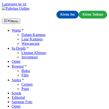
Langsung ke isi
Kirim Isu
Kirim Tulisan
Menu
Warta
Dalam Kampus
Luar Kampus
Wawancara
In-Depth
Liputan Khusus
Investigasi
Opini
Resensi
Buku
Film
Sastra
Cerpen
Puisi
Sosok
Editorial
Sanggar Foto
Opini