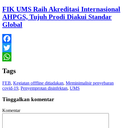
FIK UMS Raih Akreditasi Internasional
AHPGS, Tujuh Prodi Diakui Standar
Global
Facebook
Twitter
WhatsApp
Tags
FEB
,
Kegiatan offfline ditiadakan
,
Meminimalisir penyebaran
covid-19
,
Penyemprotan disinfektan
,
UMS
Tinggalkan komentar
Komentar