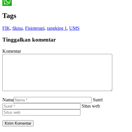
Twitter
WhatsApp
Tags
FIK
,
fikisu
,
Fisioterapi
,
rangking 1
,
UMS
Tinggalkan komentar
Komentar
Nama
Surel
Situs web