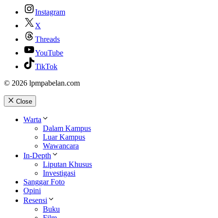
Instagram
X
Threads
YouTube
TikTok
© 2026 lpmpabelan.com
Close
Warta
Dalam Kampus
Luar Kampus
Wawancara
In-Depth
Liputan Khusus
Investigasi
Sanggar Foto
Opini
Resensi
Buku
Film