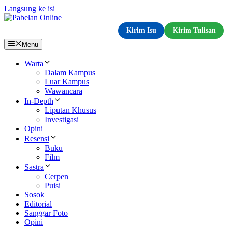
Langsung ke isi
Kirim Isu
Kirim Tulisan
Menu
Warta
Dalam Kampus
Luar Kampus
Wawancara
In-Depth
Liputan Khusus
Investigasi
Opini
Resensi
Buku
Film
Sastra
Cerpen
Puisi
Sosok
Editorial
Sanggar Foto
Opini