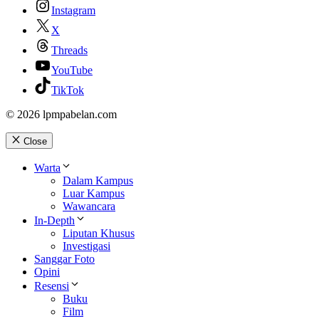
Instagram
X
Threads
YouTube
TikTok
© 2026 lpmpabelan.com
Close
Warta
Dalam Kampus
Luar Kampus
Wawancara
In-Depth
Liputan Khusus
Investigasi
Sanggar Foto
Opini
Resensi
Buku
Film