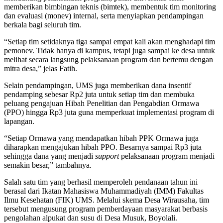
memberikan bimbingan teknis (bimtek), membentuk tim monitoring
dan evaluasi (monev) internal, serta menyiapkan pendampingan
berkala bagi seluruh tim.
“Setiap tim setidaknya tiga sampai empat kali akan menghadapi tim
pemonev. Tidak hanya di kampus, tetapi juga sampai ke desa untuk
melihat secara langsung pelaksanaan program dan bertemu dengan
mitra desa,” jelas Fatih.
Selain pendampingan, UMS juga memberikan dana insentif
pendamping sebesar Rp2 juta untuk setiap tim dan membuka
peluang pengajuan Hibah Penelitian dan Pengabdian Ormawa
(PPO) hingga Rp3 juta guna memperkuat implementasi program di
lapangan.
“Setiap Ormawa yang mendapatkan hibah PPK Ormawa juga
diharapkan mengajukan hibah PPO. Besarnya sampai Rp3 juta
sehingga dana yang menjadi
support
pelaksanaan program menjadi
semakin besar,” tambahnya.
Salah satu tim yang berhasil memperoleh pendanaan tahun ini
berasal dari Ikatan Mahasiswa Muhammadiyah (IMM) Fakultas
Ilmu Kesehatan (FIK) UMS. Melalui skema Desa Wirausaha, tim
tersebut mengusung program pemberdayaan masyarakat berbasis
pengolahan alpukat dan susu di Desa Musuk, Boyolali.