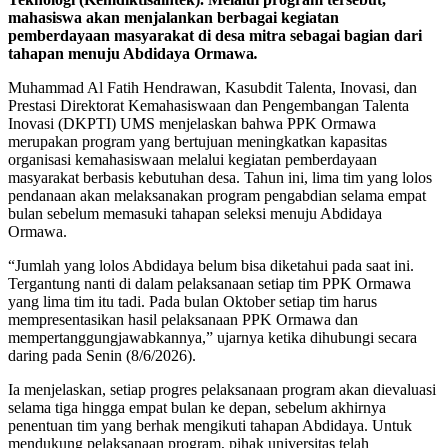
mahasiswa akan menjalankan berbagai kegiatan
pemberdayaan masyarakat di desa mitra sebagai bagian dari
tahapan menuju Abdidaya Ormawa
.
Muhammad Al Fatih Hendrawan, Kasubdit Talenta, Inovasi, dan
Prestasi Direktorat Kemahasiswaan dan Pengembangan Talenta
Inovasi (DKPTI) UMS menjelaskan bahwa PPK Ormawa
merupakan program yang bertujuan meningkatkan kapasitas
organisasi kemahasiswaan melalui kegiatan pemberdayaan
masyarakat berbasis kebutuhan desa. Tahun ini, lima tim yang lolos
pendanaan akan melaksanakan program pengabdian selama empat
bulan sebelum memasuki tahapan seleksi menuju Abdidaya
Ormawa.
“Jumlah yang lolos Abdidaya belum bisa diketahui pada saat ini.
Tergantung nanti di dalam pelaksanaan setiap tim PPK Ormawa
yang lima tim itu tadi. Pada bulan Oktober setiap tim harus
mempresentasikan hasil pelaksanaan PPK Ormawa dan
mempertanggungjawabkannya,” ujarnya ketika dihubungi secara
daring pada Senin (8/6/2026).
Ia menjelaskan, setiap progres pelaksanaan program akan dievaluasi
selama tiga hingga empat bulan ke depan, sebelum akhirnya
penentuan tim yang berhak mengikuti tahapan Abdidaya. Untuk
mendukung pelaksanaan program, pihak universitas telah