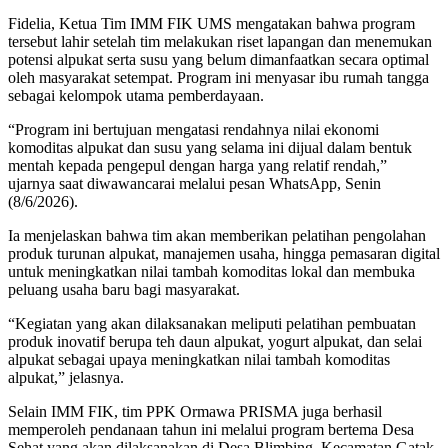
Fidelia, Ketua Tim IMM FIK UMS mengatakan bahwa program
tersebut lahir setelah tim melakukan riset lapangan dan menemukan
potensi alpukat serta susu yang belum dimanfaatkan secara optimal
oleh masyarakat setempat. Program ini menyasar ibu rumah tangga
sebagai kelompok utama pemberdayaan.
“Program ini bertujuan mengatasi rendahnya nilai ekonomi
komoditas alpukat dan susu yang selama ini dijual dalam bentuk
mentah kepada pengepul dengan harga yang relatif rendah,”
ujarnya saat diwawancarai melalui pesan WhatsApp, Senin
(8/6/2026).
Ia menjelaskan bahwa tim akan memberikan pelatihan pengolahan
produk turunan alpukat, manajemen usaha, hingga pemasaran digital
untuk meningkatkan nilai tambah komoditas lokal dan membuka
peluang usaha baru bagi masyarakat.
“Kegiatan yang akan dilaksanakan meliputi pelatihan pembuatan
produk inovatif berupa teh daun alpukat, yogurt alpukat, dan selai
alpukat sebagai upaya meningkatkan nilai tambah komoditas
alpukat,” jelasnya.
Selain IMM FIK, tim PPK Ormawa PRISMA juga berhasil
memperoleh pendanaan tahun ini melalui program bertema Desa
Sehat yang akan dilaksanakan di Desa Blimbing, Kecamatan Gatak,