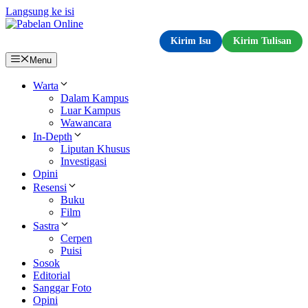
Langsung ke isi
Kirim Isu
Kirim Tulisan
Menu
Warta
Dalam Kampus
Luar Kampus
Wawancara
In-Depth
Liputan Khusus
Investigasi
Opini
Resensi
Buku
Film
Sastra
Cerpen
Puisi
Sosok
Editorial
Sanggar Foto
Opini