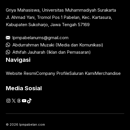
Griya Mahasiswa, Universitas Muhammadiyah Surakarta
Jl. Ahmad Yani, Tromol Pos 1 Pabelan, Kec. Kartasura,
Kabupaten Sukoharjo, Jawa Tengah 57169
lpmpabelanums@gmail.com
Abdurrahman Muzaki (Media dan Komunikasi)
Athifah Jauharah (Iklan dan Pemasaran)
Navigasi
Website Resmi
Company Profile
Saluran Kami
Merchandise
Media Sosial
Instagram
X
Threads
YouTube
TikTok
© 2026 lpmpabelan.com