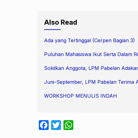
Also Read
Ada yang Tertinggal (Cerpen Bagian 3)
Puluhan Mahasiswa Ikut Serta Dalam 
Solidkan Anggota, LPM Pabelan Adaka
Juni-September, LPM Pabelan Terima 
WORKSHOP MENULIS INDAH
F
T
W
a
w
h