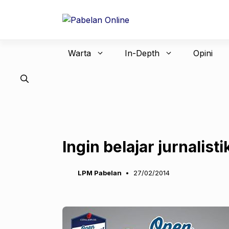
Langsung
ke
isi
Warta
In-Depth
Opini
Ingin belajar jurnalisti
LPM Pabelan
27/02/2014