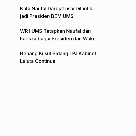
Gelar Aksi Depan Monumen Pers
Kata Naufal Darojat usai Dilantik
jadi Presiden BEM UMS
WR I UMS Tetapkan Naufal dan
Faris sebagai Presiden dan Wakil
Presiden BEM
Benang Kusut Sidang LPJ Kabinet
Laluta Continua