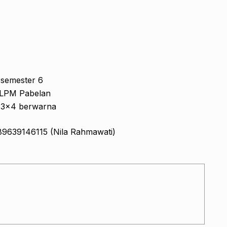
 semester 6
r LPM Pabelan
 3×4 berwarna
89639146115 (Nila Rahmawati)