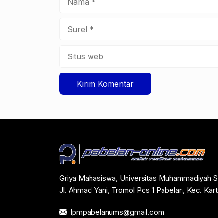
Surel
Situs
web
Griya Mahasiswa, Universitas Muhammadiyah S
Jl. Ahmad Yani, Tromol Pos 1 Pabelan, Kec. Ka
lpmpabelanums@gmail.com