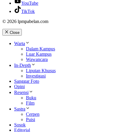
YouTube
TikTok
© 2026 lpmpabelan.com
Close
Warta
Dalam Kampus
Luar Kampus
Wawancara
In-Depth
Liputan Khusus
Investigasi
Sanggar Foto
Opini
Resensi
Buku
Film
Sastra
Cerpen
Puisi
Sosok
Editorial