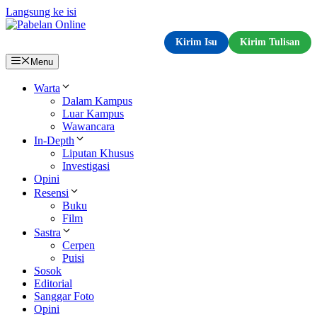
Langsung ke isi
Kirim Isu
Kirim Tulisan
Menu
Warta
Dalam Kampus
Luar Kampus
Wawancara
In-Depth
Liputan Khusus
Investigasi
Opini
Resensi
Buku
Film
Sastra
Cerpen
Puisi
Sosok
Editorial
Sanggar Foto
Opini