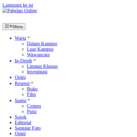
Langsung ke isi
Menu
Warta
Dalam Kampus
Luar Kampus
Wawancara
In-Depth
Liputan Khusus
Investigasi
Opini
Resensi
Buku
Film
Sastra
Cerpen
Puisi
Sosok
Editorial
Sanggar Foto
Opini