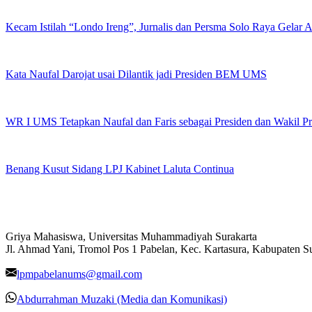
Kecam Istilah “Londo Ireng”, Jurnalis dan Persma Solo Raya Gelar
Kata Naufal Darojat usai Dilantik jadi Presiden BEM UMS
WR I UMS Tetapkan Naufal dan Faris sebagai Presiden dan Wakil 
Benang Kusut Sidang LPJ Kabinet Laluta Continua
Griya Mahasiswa, Universitas Muhammadiyah Surakarta
Jl. Ahmad Yani, Tromol Pos 1 Pabelan, Kec. Kartasura, Kabupaten 
lpmpabelanums@gmail.com
Abdurrahman Muzaki (Media dan Komunikasi)