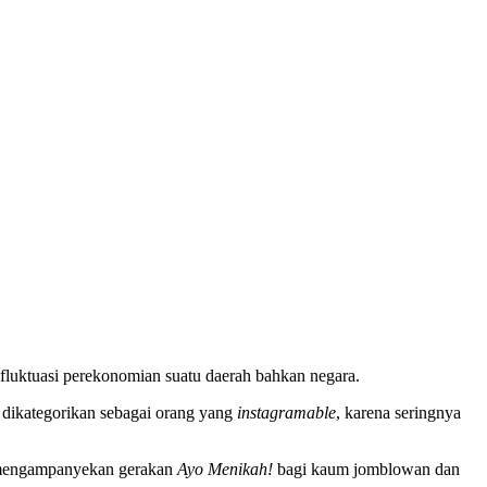
n fluktuasi perekonomian suatu daerah bahkan negara.
at dikategorikan sebagai orang yang
instagramable
, karena seringnya
k mengampanyekan gerakan
A
yo
M
enikah
!
bagi kaum jomblowan dan