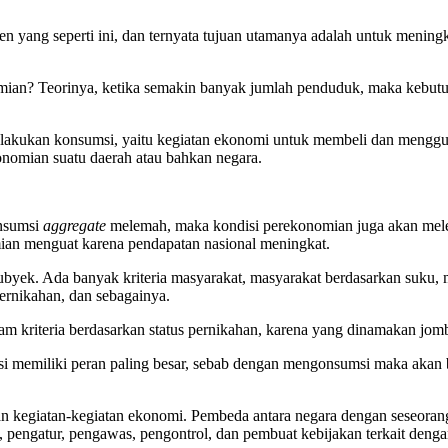
en yang seperti ini, dan ternyata tujuan utamanya adalah untuk men
mian? Teorinya, ketika semakin banyak jumlah penduduk, maka kebu
lakukan konsumsi, yaitu kegiatan ekonomi untuk membeli dan menggu
onomian suatu daerah atau bahkan negara.
onsumsi
aggregate
melemah, maka kondisi perekonomian juga akan mele
ian menguat karena pendapatan nasional meningkat.
subyek. Ada banyak kriteria masyarakat, masyarakat berdasarkan suku,
pernikahan, dan sebagainya.
alam kriteria berdasarkan status pernikahan, karena yang dinamakan j
si memiliki peran paling besar, sebab dengan mengonsumsi maka akan 
an kegiatan-kegiatan ekonomi. Pembeda antara negara dengan seseoran
 pengatur, pengawas, pengontrol, dan pembuat kebijakan terkait deng