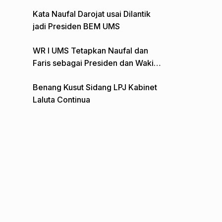
Gelar Aksi Depan Monumen Pers
Kata Naufal Darojat usai Dilantik
jadi Presiden BEM UMS
WR I UMS Tetapkan Naufal dan
Faris sebagai Presiden dan Wakil
Presiden BEM
Benang Kusut Sidang LPJ Kabinet
Laluta Continua