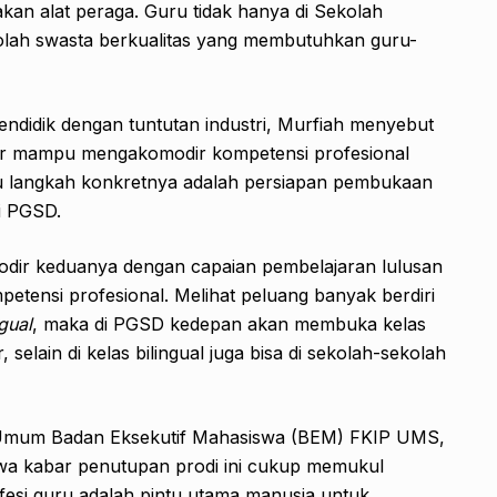
kan alat peraga. Guru tidak hanya di Sekolah
kolah swasta berkualitas yang membutuhkan guru-
idik dengan tuntutan industri, Murfiah menyebut
ar mampu mengakomodir kompetensi profesional
atu langkah konkretnya adalah persiapan pembukaan
di PGSD.
dir keduanya dengan capaian pembelajaran lulusan
etensi profesional. Melihat peluang banyak berdiri
ngual
, maka di PGSD kedepan akan membuka kelas
selain di kelas bilingual juga bisa di sekolah-sekolah
 Umum Badan Eksekutif Mahasiswa (BEM) FKIP UMS,
wa kabar penutupan prodi ini cukup memukul
fesi guru adalah pintu utama manusia untuk