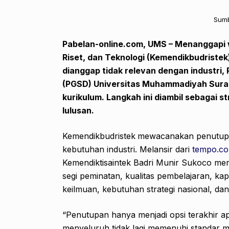
Sumb
Pabelan-online.com, UMS – Menanggapi
Riset, dan Teknologi (Kemendikbudristek
dianggap tidak relevan dengan industri,
(PGSD) Universitas Muhammadiyah Suraka
kurikulum.
Langkah ini diambil sebagai s
lulusan.
Kemendikbudristek
mewacanakan penutupan
kebutuhan industri. Melansir dari
tempo.co
Kemendiktisaintek Badri Munir Sukoco meng
segi peminatan, kualitas pembelajaran, kap
keilmuan, kebutuhan strategi nasional, 
“Penutupan hanya menjadi opsi terakhir ap
menyeluruh tidak lagi memenuhi standar mu