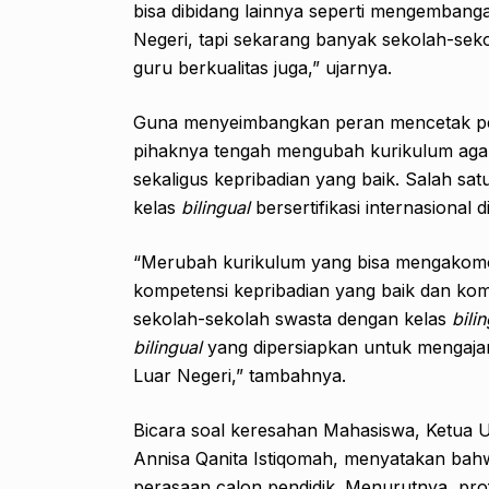
bisa dibidang lainnya seperti mengembanga
Negeri, tapi sekarang banyak sekolah-se
guru berkualitas juga,” ujarnya.
Guna menyeimbangkan peran mencetak pend
pihaknya tengah mengubah kurikulum ag
sekaligus kepribadian yang baik. Salah s
kelas
bilingual
bersertifikasi internasional 
“Merubah kurikulum yang bisa mengakomo
kompetensi kepribadian yang baik dan komp
sekolah-sekolah swasta dengan kelas
bili
bilingual
yang dipersiapkan untuk mengajar, 
Luar Negeri,” tambahnya.
Bicara soal keresahan Mahasiswa, Ketua
Annisa Qanita Istiqomah, menyatakan bah
perasaan calon pendidik. Menurutnya, pro