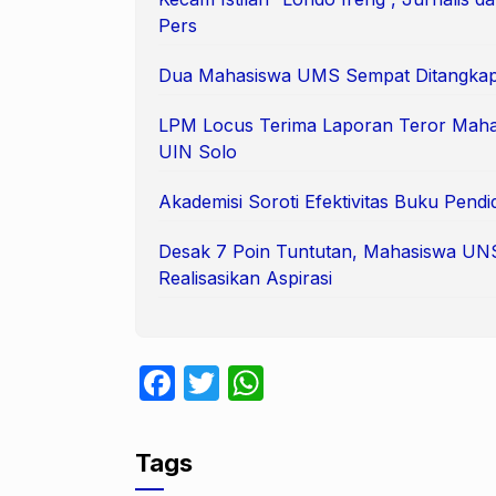
Pers
Dua Mahasiswa UMS Sempat Ditangkap 
LPM Locus Terima Laporan Teror Maha
UIN Solo
Akademisi Soroti Efektivitas Buku Pendi
Desak 7 Poin Tuntutan, Mahasiswa UN
Realisasikan Aspirasi
F
T
W
a
w
h
c
itt
at
Tags
e
er
s